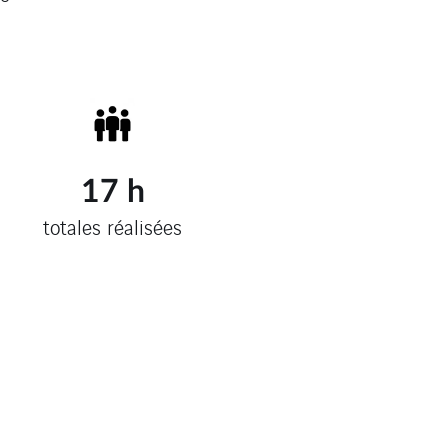
17
h
totales réalisées